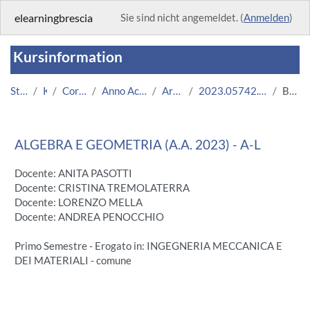
Zum Hauptinhalt
elearningbrescia
Sie sind nicht angemeldet. (
Anmelden
)
Kursinformation
Startseite
Kurse
Corsi Istituzionali
Anno Accademico 2023/2024
Area Ingegneria
2023.05742.2022.99.A000017.A-L_15211
Beschreibung
ALGEBRA E GEOMETRIA (A.A. 2023) - A-L
Docente: ANITA PASOTTI
Docente: CRISTINA TREMOLATERRA
Docente: LORENZO MELLA
Docente: ANDREA PENOCCHIO
Primo Semestre - Erogato in: INGEGNERIA MECCANICA E
DEI MATERIALI - comune