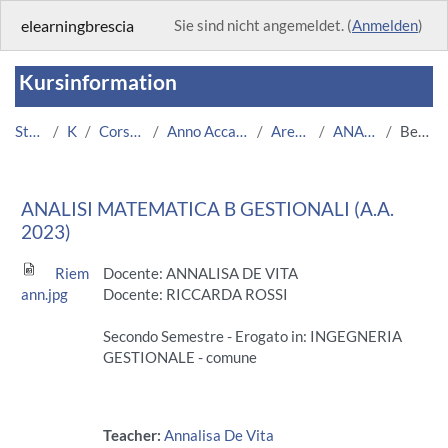
Zum Hauptinhalt
elearningbrescia
Sie sind nicht angemeldet. (
Anmelden
)
Kursinformation
Startseite
Kurse
Corsi Istituzionali
Anno Accademico 2023/2024
Area Ingegneria
ANALISI B 23/24
Beschreibung
ANALISI MATEMATICA B GESTIONALI (A.A.
2023)
Riem
Docente: ANNALISA DE VITA
ann.jpg
Docente: RICCARDA ROSSI
Secondo Semestre - Erogato in: INGEGNERIA
GESTIONALE - comune
Teacher:
Annalisa De Vita