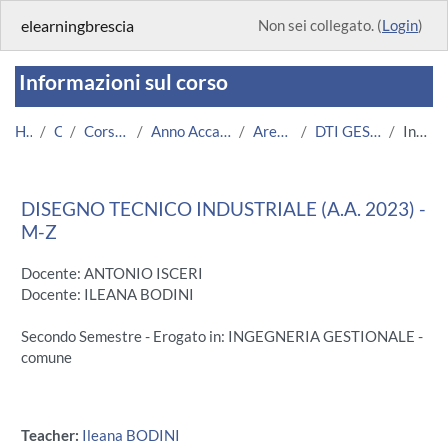
Vai al contenuto principale
elearningbrescia
Non sei collegato. (
Login
)
Informazioni sul corso
Home
Corsi
Corsi Istituzionali
Anno Accademico 2023/2024
Area Ingegneria
DTI GESLT M-Z 2023/24
Introduzione
DISEGNO TECNICO INDUSTRIALE (A.A. 2023) -
M-Z
Docente: ANTONIO ISCERI
Docente: ILEANA BODINI
Secondo Semestre - Erogato in: INGEGNERIA GESTIONALE -
comune
Teacher:
Ileana BODINI