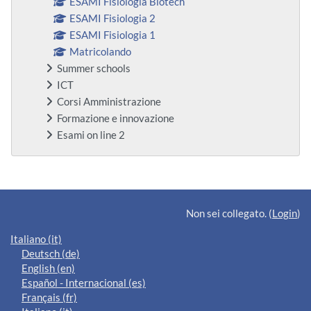
ESAMI Fisiologia Biotech
ESAMI Fisiologia 2
ESAMI Fisiologia 1
Matricolando
Summer schools
ICT
Corsi Amministrazione
Formazione e innovazione
Esami on line 2
Blocchi supplementari
Non sei collegato. (
Login
)
Italiano ‎(it)‎
Deutsch ‎(de)‎
English ‎(en)‎
Español - Internacional ‎(es)‎
Français ‎(fr)‎