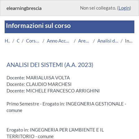
Vai al contenuto principale
elearningbrescia
Non sei collegato. (
Login
)
Informazioni sul corso
Home
Corsi
Corsi Istituzionali
Anno Accademico 2023/2024
Area Ingegneria
Analisi dei Sistemi (2023)
Introduzione
ANALISI DEI SISTEMI (A.A. 2023)
Docente: MARIALUISA VOLTA
Docente: CLAUDIO MARCHESI
Docente: MICHELE FRANCESCO ARRIGHINI
Primo Semestre - Erogato in: INGEGNERIA GESTIONALE -
comune
Erogato in: INGEGNERIA PER L'AMBIENTE E IL
TERRITORIO - comune