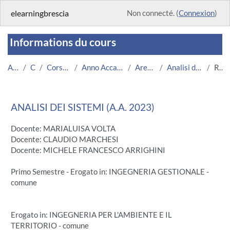
Passer au contenu principal
elearningbrescia
Non connecté. (
Connexion
)
Informations du cours
Accueil
Cours
Corsi Istituzionali
Anno Accademico 2023/2024
Area Ingegneria
Analisi dei Sistemi (2023)
Résumé
ANALISI DEI SISTEMI (A.A. 2023)
Docente: MARIALUISA VOLTA
Docente: CLAUDIO MARCHESI
Docente: MICHELE FRANCESCO ARRIGHINI
Primo Semestre - Erogato in: INGEGNERIA GESTIONALE -
comune
Erogato in: INGEGNERIA PER L'AMBIENTE E IL
TERRITORIO - comune