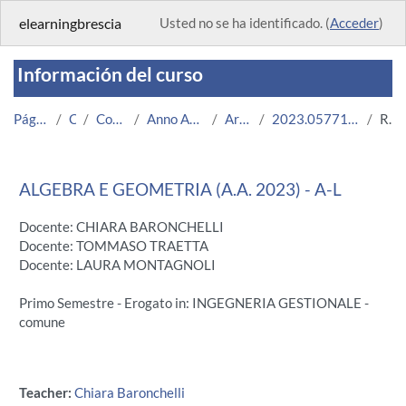
Salta al contenido principal
elearningbrescia
Usted no se ha identificado. (
Acceder
)
Información del curso
Página Principal
Cursos
Corsi Istituzionali
Anno Accademico 2023/2024
Area Ingegneria
2023.05771.2009.99.A000017.A-L_15155
Resumen
ALGEBRA E GEOMETRIA (A.A. 2023) - A-L
Docente: CHIARA BARONCHELLI
Docente: TOMMASO TRAETTA
Docente: LAURA MONTAGNOLI
Primo Semestre - Erogato in: INGEGNERIA GESTIONALE -
comune
Teacher:
Chiara Baronchelli