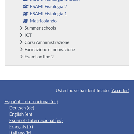
ESAMI Fisiologia 2
ESAMI Fisiologia 1
Matricolando
Summer schools
ICT
Corsi Amministrazione
Formazione e innovazione
Esami on line 2
Bloques suplementarios
Usted no se ha identificado. (
Acceder
)
Español - Internacional ‎(es)‎
Deutsch ‎(de)‎
English ‎(en)‎
Español - Internacional ‎(es)‎
Français ‎(fr)‎
Italiano ‎(it)‎