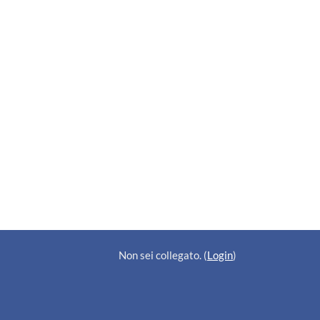
Non sei collegato. (
Login
)