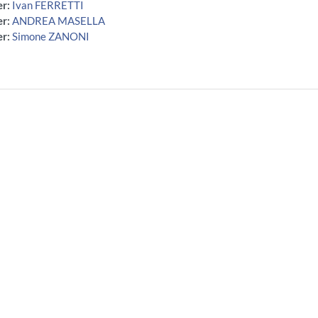
er:
Ivan FERRETTI
er:
ANDREA MASELLA
er:
Simone ZANONI