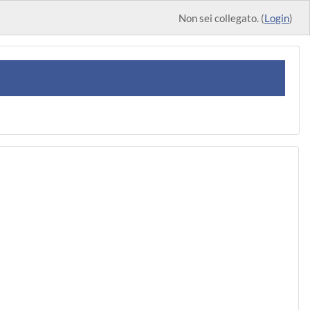
Non sei collegato. (
Login
)