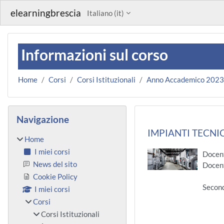
Vai al contenuto principale
elearningbrescia
Italiano ‎(it)‎
Informazioni sul corso
Home
Corsi
Corsi Istituzionali
Anno Accademico 202
Blocchi
Salta Navigazione
Navigazione
IMPIANTI TECNICI
Home
I miei corsi
Docen
News del sito
Docen
Cookie Policy
Secon
I miei corsi
Corsi
Corsi Istituzionali