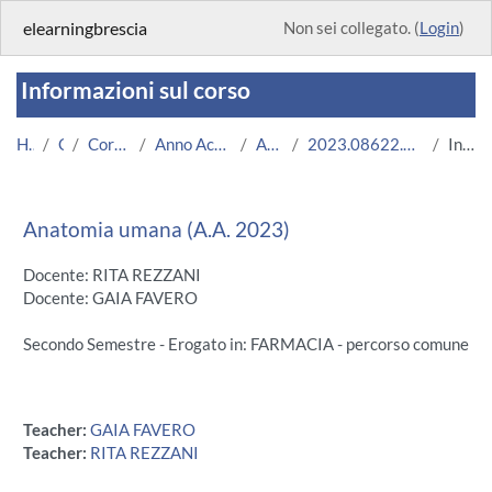
Vai al contenuto principale
elearningbrescia
Non sei collegato. (
Login
)
Informazioni sul corso
Home
Corsi
Corsi Istituzionali
Anno Accademico 2023/2024
Area Medica
2023.08622.2023.99.A004474.N0_14775
Introduzione
Anatomia umana (A.A. 2023)
Docente: RITA REZZANI
Docente: GAIA FAVERO
Secondo Semestre - Erogato in: FARMACIA - percorso comune
Teacher:
GAIA FAVERO
Teacher:
RITA REZZANI