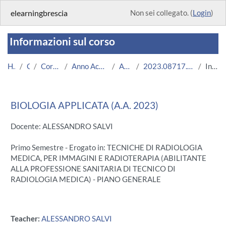
Vai al contenuto principale
elearningbrescia
Non sei collegato. (
Login
)
Informazioni sul corso
Home
Corsi
Corsi Istituzionali
Anno Accademico 2023/2024
Area Medica
2023.08717.2011.2.U11661.N0_14659
Introduzione
BIOLOGIA APPLICATA (A.A. 2023)
Docente: ALESSANDRO SALVI
Primo Semestre - Erogato in: TECNICHE DI RADIOLOGIA
MEDICA, PER IMMAGINI E RADIOTERAPIA (ABILITANTE
ALLA PROFESSIONE SANITARIA DI TECNICO DI
RADIOLOGIA MEDICA) - PIANO GENERALE
Teacher:
ALESSANDRO SALVI