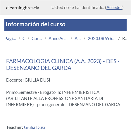
Salta al contenido principal
elearningbrescia
Usted no se ha identificado. (
Acceder
)
Información del curso
Página Principal
Cursos
Corsi Istituzionali
Anno Accademico 2023/2024
Area Medica
2023.08696.2011.3.U11142.DES_14372
Resumen
FARMACOLOGIA CLINICA (A.A. 2023) - DES -
DESENZANO DEL GARDA
Docente: GIULIA DUSI
Primo Semestre - Erogato in: INFERMIERISTICA
(ABILITANTE ALLA PROFESSIONE SANITARIA DI
INFERMIERE) - piano generale - DESENZANO DEL GARDA
Teacher:
Giulia Dusi