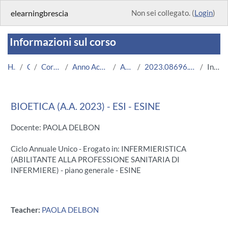
Vai al contenuto principale
elearningbrescia
Non sei collegato. (
Login
)
Informazioni sul corso
Home
Corsi
Corsi Istituzionali
Anno Accademico 2023/2024
Area Medica
2023.08696.2011.3.U11181.ESI_14122
Introduzione
BIOETICA (A.A. 2023) - ESI - ESINE
Docente: PAOLA DELBON
Ciclo Annuale Unico - Erogato in: INFERMIERISTICA
(ABILITANTE ALLA PROFESSIONE SANITARIA DI
INFERMIERE) - piano generale - ESINE
Teacher:
PAOLA DELBON