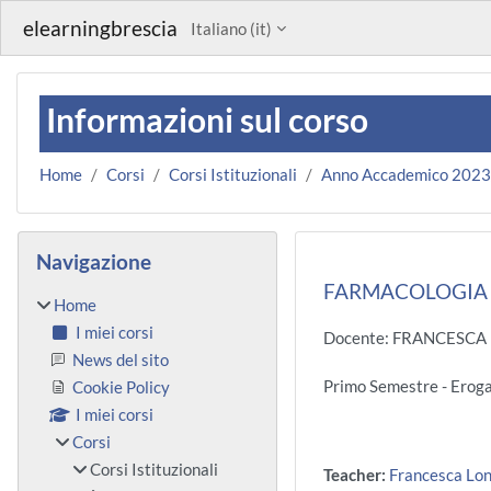
Vai al contenuto principale
elearningbrescia
Italiano ‎(it)‎
Informazioni sul corso
Home
Corsi
Corsi Istituzionali
Anno Accademico 202
Blocchi
Salta Navigazione
Navigazione
FARMACOLOGIA G
Home
I miei corsi
Docente: FRANCESC
News del sito
Primo Semestre - Ero
Cookie Policy
I miei corsi
Corsi
Corsi Istituzionali
Teacher:
Francesca Lo