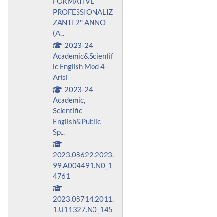
FORMATIVE
PROFESSIONALIZ
ZANTI 2° ANNO
(A...
2023-24
Academic&Scientif
ic English Mod 4 -
Arisi
2023-24
Academic,
Scientific
English&Public
Sp...
2023.08622.2023.
99.A004491.N0_1
4761
2023.08714.2011.
1.U11327.N0_145