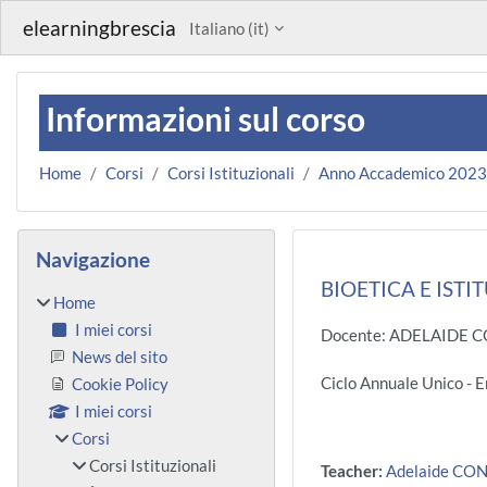
Vai al contenuto principale
elearningbrescia
Italiano ‎(it)‎
Informazioni sul corso
Home
Corsi
Corsi Istituzionali
Anno Accademico 202
Blocchi
Salta Navigazione
Navigazione
BIOETICA E ISTI
Home
I miei corsi
Docente: ADELAIDE 
News del sito
Ciclo Annuale Unico
Cookie Policy
I miei corsi
Corsi
Corsi Istituzionali
Teacher:
Adelaide CON