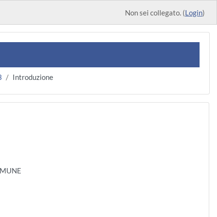
Non sei collegato. (
Login
)
3
Introduzione
COMUNE