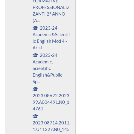
FORMATIVE
PROFESSIONALIZ
ZANTI 2° ANNO
(A...
2023-24
Academic&Scientif
ic English Mod 4 -
Arisi
2023-24
Academic,
Scientific
English&Public
Sp...
2023.08622.2023.
99.A004491.N0_1
4761
2023.08714.2011.
1.U11327.N0_145