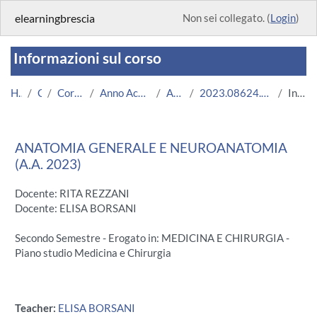
Vai al contenuto principale
elearningbrescia
Non sei collegato. (
Login
)
Informazioni sul corso
Home
Corsi
Corsi Istituzionali
Anno Accademico 2023/2024
Area Medica
2023.08624.2009.2.A004858.N0_12605
Introduzione
ANATOMIA GENERALE E NEUROANATOMIA
(A.A. 2023)
Docente: RITA REZZANI
Docente: ELISA BORSANI
Secondo Semestre - Erogato in: MEDICINA E CHIRURGIA -
Piano studio Medicina e Chirurgia
Teacher:
ELISA BORSANI