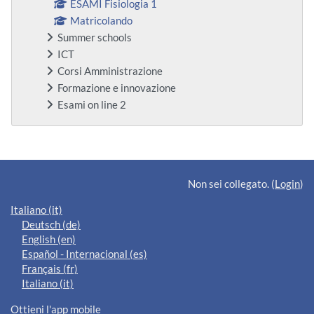
ESAMI Fisiologia 1
Matricolando
Summer schools
ICT
Corsi Amministrazione
Formazione e innovazione
Esami on line 2
Blocchi supplementari
Non sei collegato. (
Login
)
Italiano ‎(it)‎
Deutsch ‎(de)‎
English ‎(en)‎
Español - Internacional ‎(es)‎
Français ‎(fr)‎
Italiano ‎(it)‎
Ottieni l'app mobile