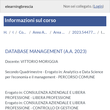
Vai al contenuto principale
elearningbrescia
Non sei collegato. (
Login
)
Informazioni sul corso
Home
Corsi
Corsi Istituzionali
Anno Accademico 2023/2024
Area Economico-Statistica
2023.54477.2022.99.ECO0004.N0_12159
Introduzione
DATABASE MANAGEMENT (A.A. 2023)
Docente: VITTORIO MORIGGIA
Secondo Quadrimestre - Erogato in: Analytics e Data Science
per l'economia e il management - PERCORSO COMUNE
Erogato in: CONSULENZA AZIENDALE E LIBERA
PROFESSIONE - LIBERA PROFESSIONE
Erogato in: CONSULENZA AZIENDALE E LIBERA
PROFESSIONE - CONTROLLO DI GESTIONE