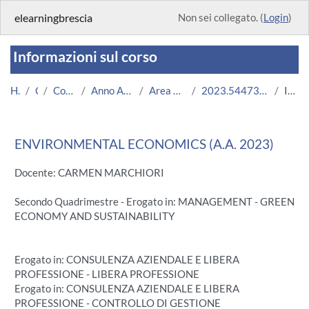
Vai al contenuto principale
elearningbrescia
Non sei collegato. (
Login
)
Informazioni sul corso
Home
Corsi
Corsi Istituzionali
Anno Accademico 2023/2024
Area Economico-Statistica
2023.54473.2020.555.A002545.N0_12111
Introduzione
ENVIRONMENTAL ECONOMICS (A.A. 2023)
Docente: CARMEN MARCHIORI
Secondo Quadrimestre - Erogato in: MANAGEMENT - GREEN
ECONOMY AND SUSTAINABILITY
Erogato in: CONSULENZA AZIENDALE E LIBERA
PROFESSIONE - LIBERA PROFESSIONE
Erogato in: CONSULENZA AZIENDALE E LIBERA
PROFESSIONE - CONTROLLO DI GESTIONE