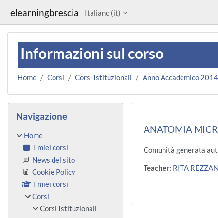
Vai al contenuto principale
elearningbrescia
Italiano ‎(it)‎
Informazioni sul corso
Home
Corsi
Corsi Istituzionali
Anno Accademico 201
Blocchi
Salta Navigazione
Navigazione
ANATOMIA MICR
Home
I miei corsi
Comunità generata aut
News del sito
Teacher:
RITA REZZAN
Cookie Policy
I miei corsi
Corsi
Corsi Istituzionali