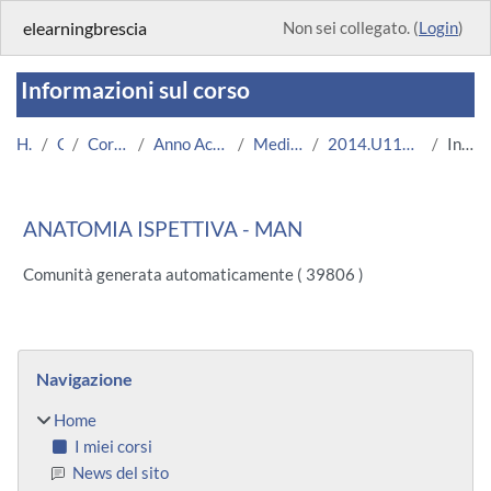
Vai al contenuto principale
elearningbrescia
Non sei collegato. (
Login
)
Informazioni sul corso
Home
Corsi
Corsi Istituzionali
Anno Accademico 2014/2015
Medicina e Chirurgia
2014.U11380.08694-11.MAN.3976
Introduzione
ANATOMIA ISPETTIVA - MAN
Comunità generata automaticamente ( 39806 )
Blocchi
Salta Navigazione
Navigazione
Home
I miei corsi
News del sito