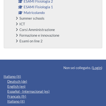
ESAMI Fisiologia 2
ESAMI Fisiologia 1
Matricolando
Summer schools
ICT
Corsi Amministrazione
Formazione e innovazione
Esami on line 2
Blocchi supplementari
Non sei collegato. (
Login
)
Italiano ‎(it)‎
Deutsch ‎(de)‎
English ‎(en)‎
Español - Internacional ‎(es)‎
Français ‎(fr)‎
Italiano ‎(it)‎