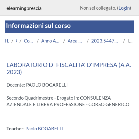
Vai al contenuto principale
elearningbrescia
Non sei collegato. (
Login
)
Informazioni sul corso
Home
Corsi
Corsi Istituzionali
Anno Accademico 2023/2024
Area Economico-Statistica
2023.54471.2011.11.A002535.N0_12065
Introduzione
LABORATORIO DI FISCALITA' D'IMPRESA (A.A.
2023)
Docente: PAOLO BOGARELLI
Secondo Quadrimestre - Erogato in: CONSULENZA
AZIENDALE E LIBERA PROFESSIONE - CORSO GENERICO
Teacher:
Paolo BOGARELLI