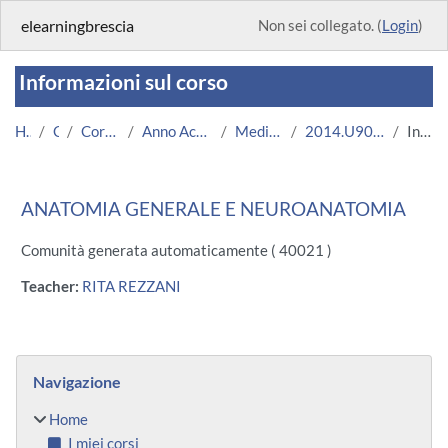
Vai al contenuto principale
elearningbrescia
Non sei collegato. (
Login
)
Informazioni sul corso
Home
Corsi
Corsi Istituzionali
Anno Accademico 2014/2015
Medicina e Chirurgia
2014.U9080.08624-09.N0.4011
Introduzione
ANATOMIA GENERALE E NEUROANATOMIA
Comunità generata automaticamente ( 40021 )
Teacher:
RITA REZZANI
Blocchi
Salta Navigazione
Navigazione
Home
I miei corsi