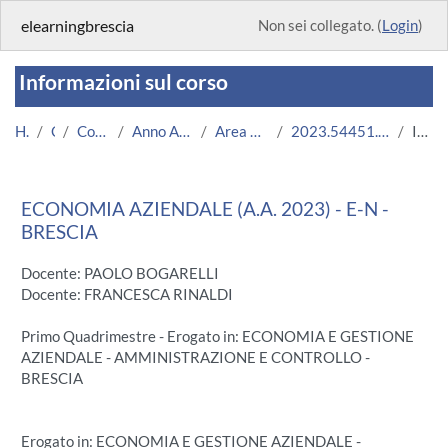
Vai al contenuto principale
elearningbrescia
Non sei collegato. (
Login
)
Informazioni sul corso
Home
Corsi
Corsi Istituzionali
Anno Accademico 2023/2024
Area Economico-Statistica
2023.54451.2019.111.A000007.E-N_11974
Introduzione
ECONOMIA AZIENDALE (A.A. 2023) - E-N -
BRESCIA
Docente: PAOLO BOGARELLI
Docente: FRANCESCA RINALDI
Primo Quadrimestre - Erogato in: ECONOMIA E GESTIONE
AZIENDALE - AMMINISTRAZIONE E CONTROLLO -
BRESCIA
Erogato in: ECONOMIA E GESTIONE AZIENDALE -