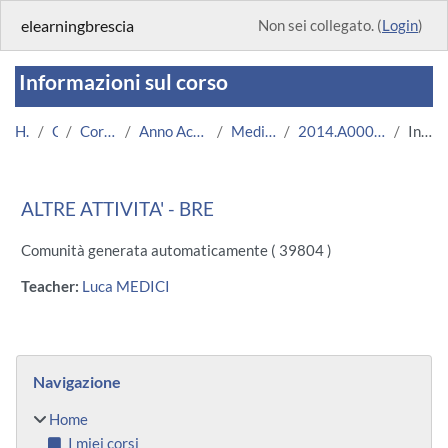
Vai al contenuto principale
elearningbrescia
Non sei collegato. (
Login
)
Informazioni sul corso
Home
Corsi
Corsi Istituzionali
Anno Accademico 2014/2015
Medicina e Chirurgia
2014.A000036.08694-11.BRE.3898
Introduzione
ALTRE ATTIVITA' - BRE
Comunità generata automaticamente ( 39804 )
Teacher:
Luca MEDICI
Blocchi
Salta Navigazione
Navigazione
Home
I miei corsi