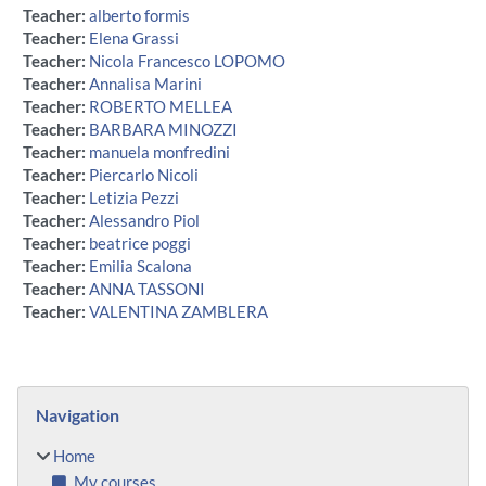
Teacher:
alberto formis
Teacher:
Elena Grassi
Teacher:
Nicola Francesco LOPOMO
Teacher:
Annalisa Marini
Teacher:
ROBERTO MELLEA
Teacher:
BARBARA MINOZZI
Teacher:
manuela monfredini
Teacher:
Piercarlo Nicoli
Teacher:
Letizia Pezzi
Teacher:
Alessandro Piol
Teacher:
beatrice poggi
Teacher:
Emilia Scalona
Teacher:
ANNA TASSONI
Teacher:
VALENTINA ZAMBLERA
Blocks
Skip Navigation
Navigation
Home
My courses