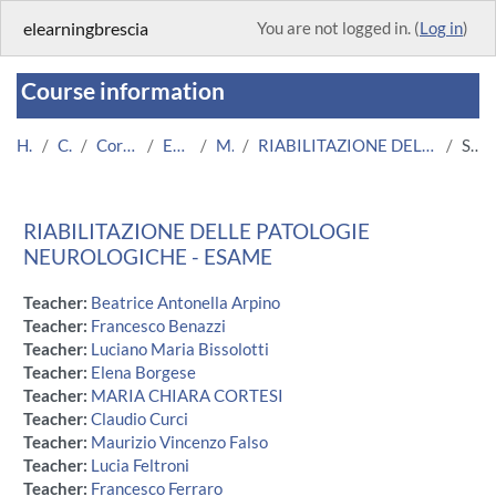
Skip to main content
elearningbrescia
You are not logged in. (
Log in
)
Course information
Home
Courses
Corsi Istituzionali
Esami on line
Medicina
RIABILITAZIONE DELLE PATOLOGIE NEUROLOGICHE - ESAME
Summary
RIABILITAZIONE DELLE PATOLOGIE
NEUROLOGICHE - ESAME
Teacher:
Beatrice Antonella Arpino
Teacher:
Francesco Benazzi
Teacher:
Luciano Maria Bissolotti
Teacher:
Elena Borgese
Teacher:
MARIA CHIARA CORTESI
Teacher:
Claudio Curci
Teacher:
Maurizio Vincenzo Falso
Teacher:
Lucia Feltroni
Teacher:
Francesco Ferraro