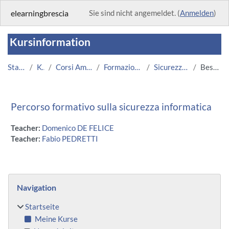
Zum Hauptinhalt
elearningbrescia
Sie sind nicht angemeldet. (
Anmelden
)
Kursinformation
Startseite
Kurse
Corsi Amministrazione
Formazione Informatica
Sicurezza informatica
Beschreibung
Percorso formativo sulla sicurezza informatica
Teacher:
Domenico DE FELICE
Teacher:
Fabio PEDRETTI
Blöcke
Navigation überspringen
Navigation
Startseite
Meine Kurse