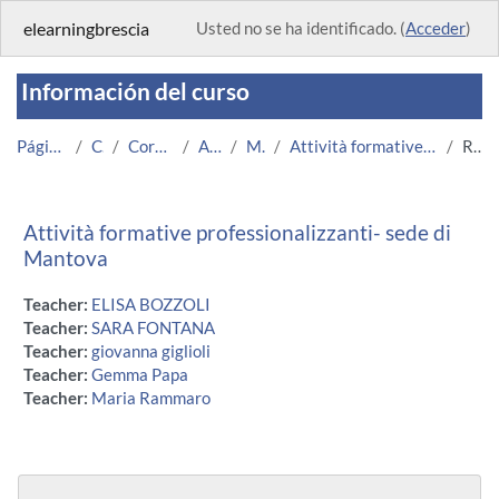
Salta al contenido principal
elearningbrescia
Usted no se ha identificado. (
Acceder
)
Información del curso
Página Principal
Cursos
Corsi Istituzionali
Altri Corsi
Medicina
Attività formative professionalizzanti- sede di Ma...
Resumen
Attività formative professionalizzanti- sede di
Mantova
Teacher:
ELISA BOZZOLI
Teacher:
SARA FONTANA
Teacher:
giovanna giglioli
Teacher:
Gemma Papa
Teacher:
Maria Rammaro
Bloques
Salta Navegación