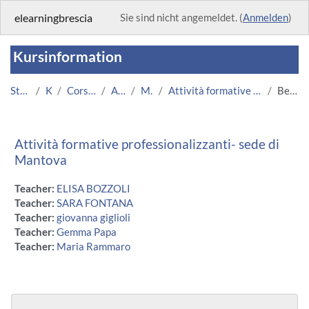
Zum Hauptinhalt
elearningbrescia
Sie sind nicht angemeldet. (
Anmelden
)
Kursinformation
Startseite
Kurse
Corsi Istituzionali
Altri Corsi
Medicina
Attività formative professionalizzanti- sede di Ma...
Beschreibung
Attività formative professionalizzanti- sede di
Mantova
Teacher:
ELISA BOZZOLI
Teacher:
SARA FONTANA
Teacher:
giovanna giglioli
Teacher:
Gemma Papa
Teacher:
Maria Rammaro
Blöcke
Navigation überspringen