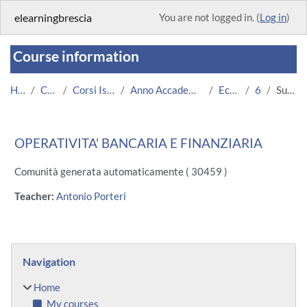
Skip to main content
elearningbrescia
You are not logged in. (
Log in
)
Course information
Home
Courses
Corsi Istituzionali
Anno Accademico 2013/2014
Economia
640
Summary
OPERATIVITA' BANCARIA E FINANZIARIA
Comunità generata automaticamente ( 30459 )
Teacher:
Antonio Porteri
Blocks
Skip Navigation
Navigation
Home
My courses