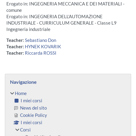
Erogato in: INGEGNERIA MECCANICA E DEI MATERIALI -
comune
Erogato in: INGEGNERIA DELL'AUTOMAZIONE
INDUSTRIALE - CURRICULUM GENERALE - Classe L9
Ingegneria industriale
Teacher:
Sebastiano Don
Teacher:
HYNEK KOVARIK
Teacher:
Riccarda ROSSI
Blocchi
Salta Navigazione
Navigazione
Home
I miei corsi
News del sito
Cookie Policy
I miei corsi
Corsi