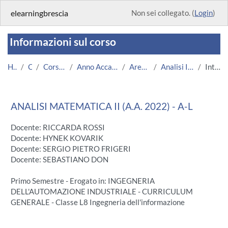
Vai al contenuto principale
elearningbrescia
Non sei collegato. (
Login
)
Informazioni sul corso
Home
Corsi
Corsi Istituzionali
Anno Accademico 2022/2023
Area Ingegneria
Analisi II-MEC-A-L 2022
Introduzione
ANALISI MATEMATICA II (A.A. 2022) - A-L
Docente: RICCARDA ROSSI
Docente: HYNEK KOVARIK
Docente: SERGIO PIETRO FRIGERI
Docente: SEBASTIANO DON
Primo Semestre - Erogato in: INGEGNERIA
DELL'AUTOMAZIONE INDUSTRIALE - CURRICULUM
GENERALE - Classe L8 Ingegneria dell'informazione