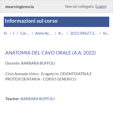
Vai al contenuto principale
elearningbrescia
Non sei collegato. (
Login
)
Informazioni sul corso
Home
Corsi
Corsi Istituzionali
Anno Accademico 2022/2023
Area Medica
2022.08627.2009.270.A004232.N0_10981
Introduzione
ANATOMIA DEL CAVO ORALE (A.A. 2022)
Docente: BARBARA BUFFOLI
Ciclo Annuale Unico - Erogato in: ODONTOIATRIA E
PROTESI DENTARIA - CORSO GENERICO
Teacher:
BARBARA BUFFOLI