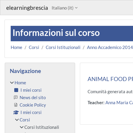
Vai al contenuto principale
elearningbrescia
Italiano ‎(it)‎
Informazioni sul corso
Home
Corsi
Corsi Istituzionali
Anno Accademico 201
Blocchi
Salta Navigazione
Navigazione
ANIMAL FOOD P
Home
I miei corsi
Comunità generata aut
News del sito
Teacher:
Anna Maria Ca
Cookie Policy
I miei corsi
Corsi
Corsi Istituzionali