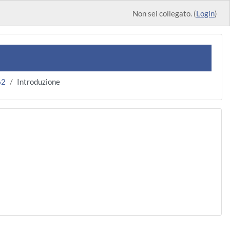
Non sei collegato. (
Login
)
62
Introduzione