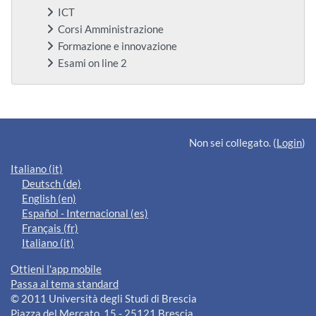
ICT
Corsi Amministrazione
Formazione e innovazione
Esami on line 2
Blocchi supplementari
Non sei collegato. (
Login
)
Italiano ‎(it)‎
Deutsch ‎(de)‎
English ‎(en)‎
Español - Internacional ‎(es)‎
Français ‎(fr)‎
Italiano ‎(it)‎
Ottieni l'app mobile
Passa al tema standard
© 2011 Università degli Studi di Brescia
Piazza del Mercato, 15 - 25121 Brescia