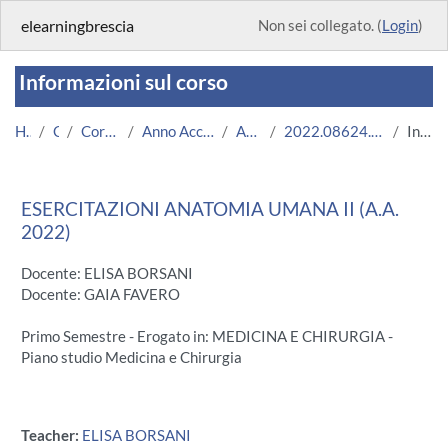
Vai al contenuto principale
elearningbrescia
Non sei collegato. (
Login
)
Informazioni sul corso
Home
Corsi
Corsi Istituzionali
Anno Accademico 2022/2023
Area Medica
2022.08624.2009.2.A004867.N0_9743
Introduzione
ESERCITAZIONI ANATOMIA UMANA II (A.A.
2022)
Docente: ELISA BORSANI
Docente: GAIA FAVERO
Primo Semestre - Erogato in: MEDICINA E CHIRURGIA -
Piano studio Medicina e Chirurgia
Teacher:
ELISA BORSANI