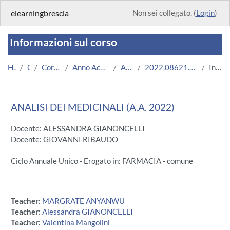
Vai al contenuto principale
elearningbrescia
Non sei collegato. (
Login
)
Informazioni sul corso
Home
Corsi
Corsi Istituzionali
Anno Accademico 2022/2023
Area Medica
2022.08621.2019.99.A004484.N0_8735
Introduzione
ANALISI DEI MEDICINALI (A.A. 2022)
Docente: ALESSANDRA GIANONCELLI
Docente: GIOVANNI RIBAUDO
Ciclo Annuale Unico - Erogato in: FARMACIA - comune
Teacher:
MARGRATE ANYANWU
Teacher:
Alessandra GIANONCELLI
Teacher:
Valentina Mangolini