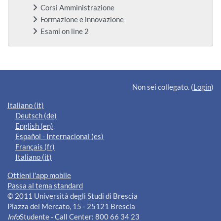
Corsi Amministrazione
Formazione e innovazione
Esami on line 2
Blocchi supplementari
Non sei collegato. (
Login
)
Italiano ‎(it)‎
Deutsch ‎(de)‎
English ‎(en)‎
Español - Internacional ‎(es)‎
Français ‎(fr)‎
Italiano ‎(it)‎
Ottieni l'app mobile
Passa al tema standard
© 2011 Università degli Studi di Brescia
Piazza del Mercato, 15 - 25121 Brescia
Info
Studente - Call Center: 800 66 34 23