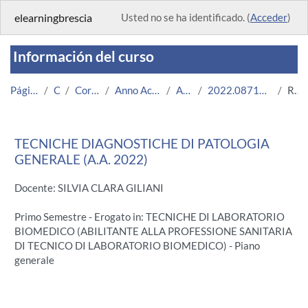
Salta al contenido principal
elearningbrescia
Usted no se ha identificado. (
Acceder
)
Información del curso
Página Principal
Cursos
Corsi Istituzionali
Anno Accademico 2022/2023
Area Medica
2022.08716.2011.3.A002862.N0_8639
Resumen
TECNICHE DIAGNOSTICHE DI PATOLOGIA
GENERALE (A.A. 2022)
Docente: SILVIA CLARA GILIANI
Primo Semestre - Erogato in: TECNICHE DI LABORATORIO
BIOMEDICO (ABILITANTE ALLA PROFESSIONE SANITARIA
DI TECNICO DI LABORATORIO BIOMEDICO) - Piano
generale