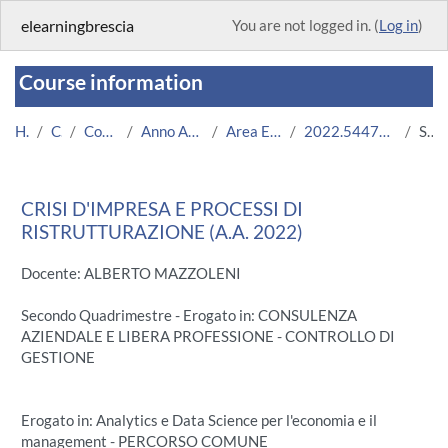
Skip to main content
elearningbrescia
You are not logged in. (
Log in
)
Course information
Home
Courses
Corsi Istituzionali
Anno Accademico 2022/2023
Area Economico-Statistica
2022.54471.2011.33.A003056.N0_8517
Summary
CRISI D'IMPRESA E PROCESSI DI
RISTRUTTURAZIONE (A.A. 2022)
Docente: ALBERTO MAZZOLENI
Secondo Quadrimestre - Erogato in: CONSULENZA
AZIENDALE E LIBERA PROFESSIONE - CONTROLLO DI
GESTIONE
Erogato in: Analytics e Data Science per l'economia e il
management - PERCORSO COMUNE