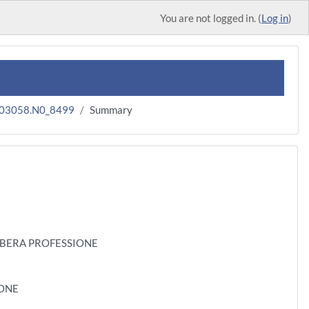
You are not logged in. (
Log in
)
003058.N0_8499
Summary
 LIBERA PROFESSIONE
IONE