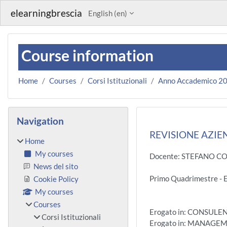
Skip to main content
elearningbrescia
English ‎(en)‎
Course information
Home
Courses
Corsi Istituzionali
Anno Accademico 2
Blocks
Skip Navigation
Navigation
REVISIONE AZIEN
Home
My courses
Docente: STEFANO C
News del sito
Primo Quadrimestre 
Cookie Policy
My courses
Courses
Erogato in: CONSUL
Corsi Istituzionali
Erogato in: MANAGE