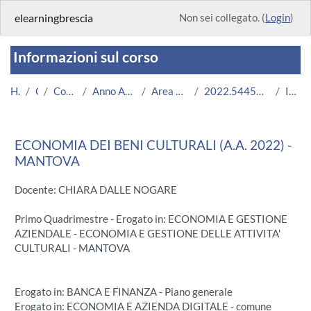
Vai al contenuto principale
elearningbrescia
Non sei collegato. (
Login
)
Informazioni sul corso
Home
Corsi
Corsi Istituzionali
Anno Accademico 2022/2023
Area Economico-Statistica
2022.54451.2019.555.A004847.N0_8374
Introduzione
ECONOMIA DEI BENI CULTURALI (A.A. 2022) -
MANTOVA
Docente: CHIARA DALLE NOGARE
Primo Quadrimestre - Erogato in: ECONOMIA E GESTIONE
AZIENDALE - ECONOMIA E GESTIONE DELLE ATTIVITA'
CULTURALI - MANTOVA
Erogato in: BANCA E FINANZA - Piano generale
Erogato in: ECONOMIA E AZIENDA DIGITALE - comune