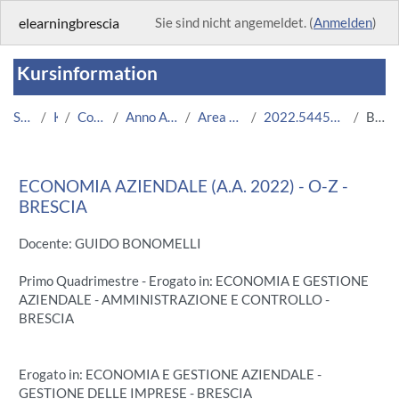
Zum Hauptinhalt
elearningbrescia
Sie sind nicht angemeldet. (
Anmelden
)
Kursinformation
Startseite
Kurse
Corsi Istituzionali
Anno Accademico 2022/2023
Area Economico-Statistica
2022.54451.2019.111.A000007.O-Z_8332
Beschreibung
ECONOMIA AZIENDALE (A.A. 2022) - O-Z -
BRESCIA
Docente: GUIDO BONOMELLI
Primo Quadrimestre - Erogato in: ECONOMIA E GESTIONE
AZIENDALE - AMMINISTRAZIONE E CONTROLLO -
BRESCIA
Erogato in: ECONOMIA E GESTIONE AZIENDALE -
GESTIONE DELLE IMPRESE - BRESCIA