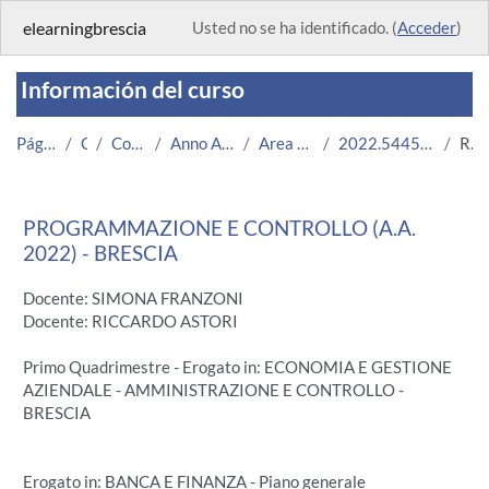
Salta al contenido principal
elearningbrescia
Usted no se ha identificado. (
Acceder
)
Información del curso
Página Principal
Cursos
Corsi Istituzionali
Anno Accademico 2022/2023
Area Economico-Statistica
2022.54451.2019.111.A000027.N0_8318
Resumen
PROGRAMMAZIONE E CONTROLLO (A.A.
2022) - BRESCIA
Docente: SIMONA FRANZONI
Docente: RICCARDO ASTORI
Primo Quadrimestre - Erogato in: ECONOMIA E GESTIONE
AZIENDALE - AMMINISTRAZIONE E CONTROLLO -
BRESCIA
Erogato in: BANCA E FINANZA - Piano generale