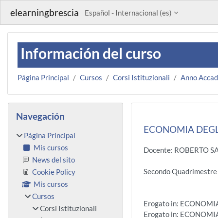
Salta al contenido principal
elearningbrescia
Español - Internacional ‎(es)‎
Información del curso
Página Principal
Cursos
Corsi Istituzionali
Anno Acca
Bloques
Salta Navegación
Navegación
ECONOMIA DEGLI 
Página Principal
Mis cursos
Docente: ROBERTO 
News del sito
Secondo Quadrimestr
Cookie Policy
Mis cursos
Cursos
Erogato in: ECONOMI
Corsi Istituzionali
Erogato in: ECONOMI