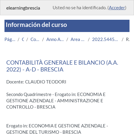
Salta al contenido principal
elearningbrescia
Usted no se ha identificado. (
Acceder
)
Información del curso
Página Principal
Cursos
Corsi Istituzionali
Anno Accademico 2022/2023
Area Economico-Statistica
2022.54451.2019.111.A000014.A-D_8315
Resumen
CONTABILITÀ GENERALE E BILANCIO (A.A.
2022) - A-D - BRESCIA
Docente: CLAUDIO TEODORI
Secondo Quadrimestre - Erogato in: ECONOMIA E
GESTIONE AZIENDALE - AMMINISTRAZIONE E
CONTROLLO - BRESCIA
Erogato in: ECONOMIA E GESTIONE AZIENDALE -
GESTIONE DEL TURISMO - BRESCIA