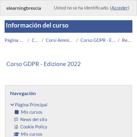
Salta al contenido principal
elearningbrescia
Usted no se ha identificado. (
Acceder
)
Información del curso
Página Principal
Cursos
Corsi Amministrazione
Corso GDPR - Edizione 2022
Resumen
Corso GDPR - Edizione 2022
Bloques
Salta Navegación
Navegación
Página Principal
Mis cursos
News del sito
Cookie Policy
Mis cursos