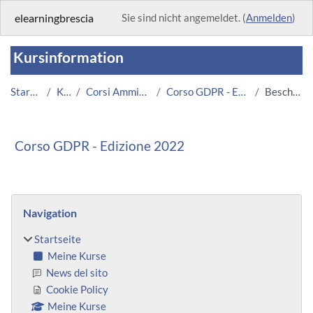
Zum Hauptinhalt
elearningbrescia
Sie sind nicht angemeldet. (
Anmelden
)
Kursinformation
Startseite
Kurse
Corsi Amministrazione
Corso GDPR - Edizione 2022
Beschreibung
Corso GDPR - Edizione 2022
Blöcke
Navigation überspringen
Navigation
Startseite
Meine Kurse
News del sito
Cookie Policy
Meine Kurse