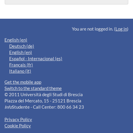
Supplementary blocks
You are not logged in. (
Log in
)
English ‎(en)‎
Deutsch ‎(de)‎
English ‎(en)‎
Español - Internacional ‎(es)‎
Français ‎(fr)‎
Italiano ‎(it)‎
Get the mobile app
Switch to the standard theme
© 2011 Università degli Studi di Brescia
Piazza del Mercato, 15 - 25121 Brescia
Info
Studente - Call Center: 800 66 34 23
Privacy Policy
Cookie Policy