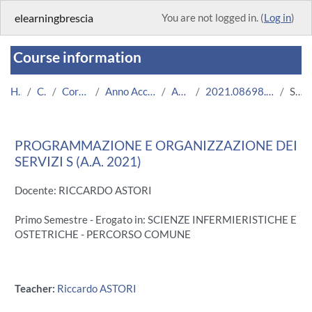
Skip to main content
elearningbrescia
You are not logged in. (
Log in
)
Course information
Home
Courses
Corsi Istituzionali
Anno Accademico 2021/2022
Area Medica
2021.08698.2011.1.U11628.N0_8185
Summary
PROGRAMMAZIONE E ORGANIZZAZIONE DEI
SERVIZI S (A.A. 2021)
Docente: RICCARDO ASTORI
Primo Semestre - Erogato in: SCIENZE INFERMIERISTICHE E
OSTETRICHE - PERCORSO COMUNE
Teacher:
Riccardo ASTORI