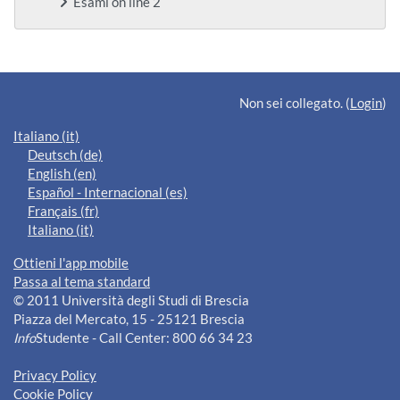
Esami on line 2
Blocchi supplementari
Non sei collegato. (
Login
)
Italiano ‎(it)‎
Deutsch ‎(de)‎
English ‎(en)‎
Español - Internacional ‎(es)‎
Français ‎(fr)‎
Italiano ‎(it)‎
Ottieni l'app mobile
Passa al tema standard
© 2011 Università degli Studi di Brescia
Piazza del Mercato, 15 - 25121 Brescia
Info
Studente - Call Center: 800 66 34 23
Privacy Policy
Cookie Policy