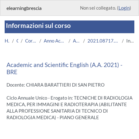
Vai al contenuto principale
elearningbrescia
Non sei collegato. (
Login
)
Informazioni sul corso
Home
Corsi
Corsi Istituzionali
Anno Accademico 2021/2022
Area Medica
2021.08717.2011.2.A005538.BRE_8105
Introduzione
Academic and Scientific English (A.A. 2021) -
BRE
Docente: CHIARA BARATTIERI DI SAN PIETRO
Ciclo Annuale Unico - Erogato in: TECNICHE DI RADIOLOGIA
MEDICA, PER IMMAGINI E RADIOTERAPIA (ABILITANTE
ALLA PROFESSIONE SANITARIA DI TECNICO DI
RADIOLOGIA MEDICA) - PIANO GENERALE