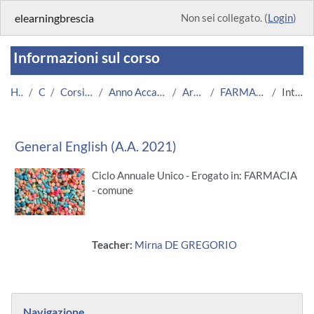
Vai al contenuto principale
elearningbrescia
Non sei collegato. (
Login
)
Informazioni sul corso
Home
Corsi
Corsi Istituzionali
Anno Accademico 2021/2022
Area Medica
FARMACIA - GEN. ENG.
Introduzione
General English (A.A. 2021)
Ciclo Annuale Unico - Erogato in: FARMACIA
- comune
Teacher:
Mirna DE GREGORIO
Blocchi
Salta Navigazione
Navigazione