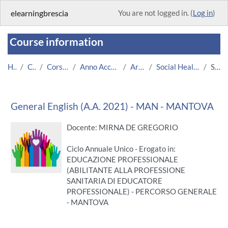
Skip to main content
elearningbrescia
You are not logged in. (
Log in
)
Course information
Home
Courses
Corsi Istituzionali
Anno Accademico 2021/2022
Area Medica
Social Healthcare Education MN
Summary
General English (A.A. 2021) - MAN - MANTOVA
Docente: MIRNA DE GREGORIO
Ciclo Annuale Unico - Erogato in:
EDUCAZIONE PROFESSIONALE
(ABILITANTE ALLA PROFESSIONE
SANITARIA DI EDUCATORE
PROFESSIONALE) - PERCORSO GENERALE
- MANTOVA