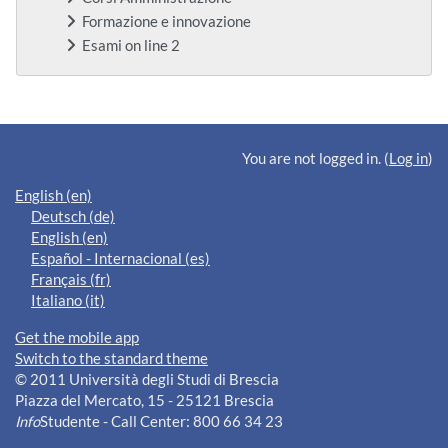
Formazione e innovazione
Esami on line 2
Supplementary blocks
You are not logged in. (
Log in
)
English ‎(en)‎
Deutsch ‎(de)‎
English ‎(en)‎
Español - Internacional ‎(es)‎
Français ‎(fr)‎
Italiano ‎(it)‎
Get the mobile app
Switch to the standard theme
© 2011 Università degli Studi di Brescia
Piazza del Mercato, 15 - 25121 Brescia
Info
Studente - Call Center: 800 66 34 23