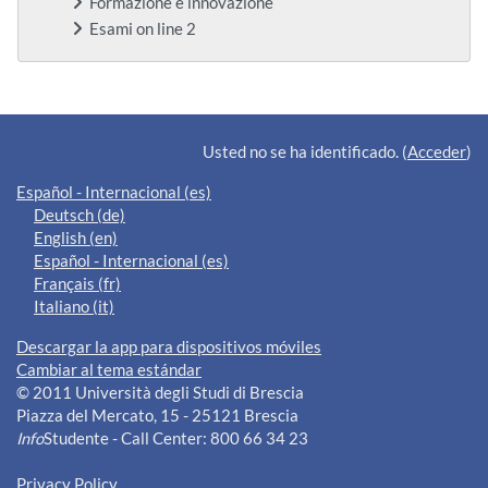
Formazione e innovazione
Esami on line 2
Bloques suplementarios
Usted no se ha identificado. (
Acceder
)
Español - Internacional ‎(es)‎
Deutsch ‎(de)‎
English ‎(en)‎
Español - Internacional ‎(es)‎
Français ‎(fr)‎
Italiano ‎(it)‎
Descargar la app para dispositivos móviles
Cambiar al tema estándar
© 2011 Università degli Studi di Brescia
Piazza del Mercato, 15 - 25121 Brescia
Info
Studente - Call Center: 800 66 34 23
Privacy Policy