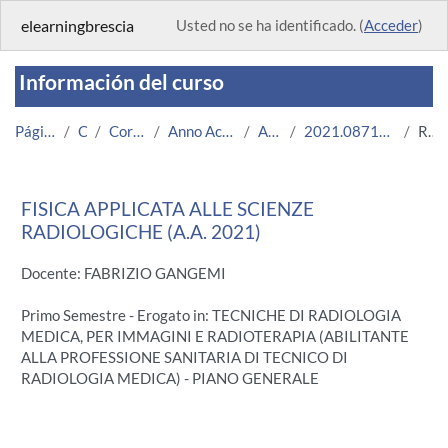
Salta al contenido principal
elearningbrescia
Usted no se ha identificado. (
Acceder
)
Información del curso
Página Principal
Cursos
Corsi Istituzionali
Anno Accademico 2021/2022
Area Medica
2021.08717.2011.2.U11659.N0_7443
Resumen
FISICA APPLICATA ALLE SCIENZE
RADIOLOGICHE (A.A. 2021)
Docente: FABRIZIO GANGEMI
Primo Semestre - Erogato in: TECNICHE DI RADIOLOGIA
MEDICA, PER IMMAGINI E RADIOTERAPIA (ABILITANTE
ALLA PROFESSIONE SANITARIA DI TECNICO DI
RADIOLOGIA MEDICA) - PIANO GENERALE