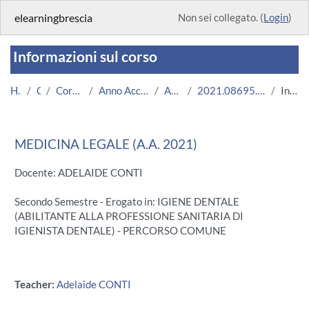
Vai al contenuto principale
elearningbrescia
Non sei collegato. (
Login
)
Informazioni sul corso
Home
Corsi
Corsi Istituzionali
Anno Accademico 2021/2022
Area Medica
2021.08695.2011.1.U12100.N0_7173
Introduzione
MEDICINA LEGALE (A.A. 2021)
Docente: ADELAIDE CONTI
Secondo Semestre - Erogato in: IGIENE DENTALE
(ABILITANTE ALLA PROFESSIONE SANITARIA DI
IGIENISTA DENTALE) - PERCORSO COMUNE
Teacher:
Adelaide CONTI