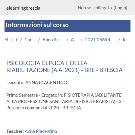
Vai al contenuto principale
elearningbrescia
Non sei collegato. (
Login
)
Informazioni sul corso
Home
Corsi
Corsi Istituzionali
Anno Accademico 2021/2022
Area Medica
2021.08694.2020.3.A005315.BRE_7058
Introduzione
PSICOLOGIA CLINICA E DELLA
RIABILITAZIONE (A.A. 2021) - BRE - BRESCIA
Docente: ANNA PLACENTINO
Primo Semestre - Erogato in: FISIOTERAPIA (ABILITANTE
ALLA PROFESSIONE SANITARIA DI FISIOTERAPISTA) - 3 -
Percorso comune dal 2020 - BRESCIA
Teacher:
Anna Placentino