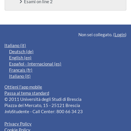
Esami on line 2
Blocchi supplementari
Non sei collegato. (
Login
)
Italiano ‎(it)‎
Deutsch ‎(de)‎
English ‎(en)‎
Español - Internacional ‎(es)‎
Français ‎(fr)‎
Italiano ‎(it)‎
Ottieni l'app mobile
Passa al tema standard
© 2011 Università degli Studi di Brescia
Piazza del Mercato, 15 - 25121 Brescia
Info
Studente - Call Center: 800 66 34 23
Privacy Policy
Cookie Policy