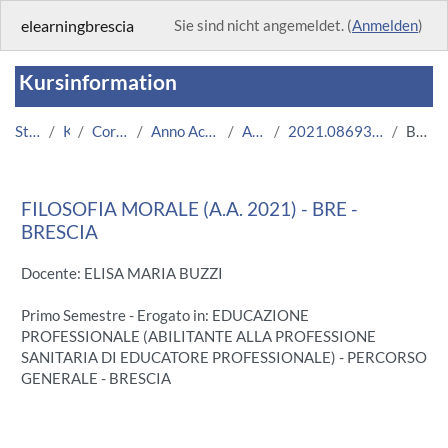
Zum Hauptinhalt
elearningbrescia
Sie sind nicht angemeldet. (
Anmelden
)
Kursinformation
Startseite
Kurse
Corsi Istituzionali
Anno Accademico 2021/2022
Area Medica
2021.08693.2011.2.U12192.BRE_6886
Beschreibung
FILOSOFIA MORALE (A.A. 2021) - BRE -
BRESCIA
Docente: ELISA MARIA BUZZI
Primo Semestre - Erogato in: EDUCAZIONE
PROFESSIONALE (ABILITANTE ALLA PROFESSIONE
SANITARIA DI EDUCATORE PROFESSIONALE) - PERCORSO
GENERALE - BRESCIA